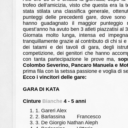
trofeo dell’amicizia, visto che questa era la 
stata stilata una classifica generale, otte
punteggi delle precedenti gare, dove sono s
hanno guadagnato il maggior punteggio 
quest’anno ha avuto ben 3 atleti piazzatisi al 3
Giornata molto lunga, intensa ed impegna
tranquillamente grazie al contributo di chi si 
dei tatami e dei tavoli di gara, degli istru
competizione, dei genitori che hanno accompa
con tanta partecipazione le prove ma,
sopr
Colombo Severino, Pancaro Manuela e Mot
prima fila con la setssa passione e voglia di 
Ecco i vincitori delle gare:
GARA DI KATA
Cinture
Bianche
4 - 5 anni
1.
Gareri Alex
2.
Barlassina
Francesco
3.
De Giorgio Nathan Aleph