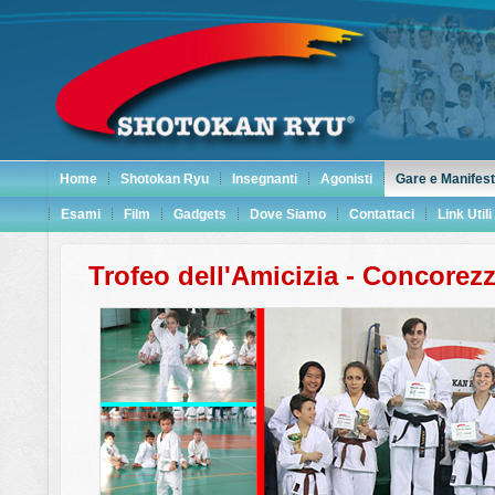
Home
Shotokan Ryu
Insegnanti
Agonisti
Gare e Manifest
Esami
Film
Gadgets
Dove Siamo
Contattaci
Link Utili
Trofeo dell'Amicizia - Concorez