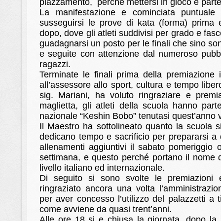
piazzamento, perché mettersi in gioco e partec
La manifestazione e cominciata puntuale 
susseguirsi le prove di kata (forma) prima 
dopo, dove gli atleti suddivisi per grado e fa
guadagnarsi un posto per le finali che sino so
e seguite con attenzione dal numeroso pubbl
ragazzi.
Terminate le finali prima della premiazione
all’assessore allo sport, cultura e tempo li
sig. Mariani, ha voluto ringraziare e pre
maglietta, gli atleti della scuola hanno part
nazionale “Keshin Bobo” tenutasi quest’anno 
Il Maestro ha sottolineato quanto la scuola si
dedicano tempo e sacrificio per prepararsi a
allenamenti aggiuntivi il sabato pomeriggio ol
settimana, e questo perché portano il nome 
livello italiano ed internazionale.
Di seguito si sono svolte le premiazioni
ringraziato ancora una volta l’amministraz
per aver concesso l’utilizzo del palazzetti a t
come avviene da quasi trent’anni.
Alle ore 18 si e chiusa la giornata, dopo la 