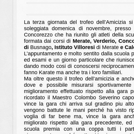
La terza giornata del trofeo dell’Amicizia 
soleggiata domenica di novembre, presso i
Concorezzo che ha riunito gli atleti della s
formata dai corsi di
Merate, Verderio, Conco
di
Busnago
, Istituto Villoresi
di
Merate
e Cal
L’appuntamento e molto sentito dalla scuola 
ed esami e un giorno particolare che riunisce tu
dando modo cosi di conoscersi reciprocament
fanno Karate ma anche tra i loro familiari.
Ma oltre questo il trofeo dell’amicizia e anc
dove e possibile misurarsi sportivamente 
miglioramento effettuato rispetto alla gara
ricordato il Maestro Colombo Severino cap
vince la gara chi arriva sul gradino piu al
vengono battute le mani perché ha visto rip
voglia di far bene ma, vince la gara anch
migliorato rispetto alla gara precedente, e
scuola premia con una coppa tutti i part