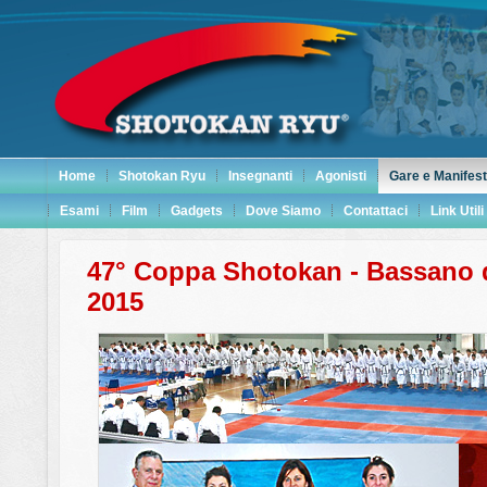
Home
Shotokan Ryu
Insegnanti
Agonisti
Gare e Manifest
Esami
Film
Gadgets
Dove Siamo
Contattaci
Link Utili
47° Coppa Shotokan - Bassano d
2015