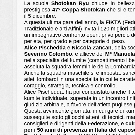
La scuola
Shotokan Ryu
chiude in bellezza
prestigiosa
47° Coppa Shotokan
che si e te
il 5 dicembre.
A questa ultima gara dell’anno, la
FIKTA
(Fede
Tradizionale e arti Affini) invita i 120 migliori at
un impegnativo confronto open, privo percio d
per eta, per grado e per categorie di peso.
Alice Pischedda
e
Niccola Zancan
, della s
Severino Colombo
, e allieve del
M° Manuela
nella specialita del kumite (combattimento liber
assoluta la squadra femminile della Lombardi
Anche la squadra maschile si e imposta, sance
atleti lombardi in una specialita in cui le caratt
coraggio, strategia, tecnica e controllo.
Alice Pischedda, ha poi conquistato anche il t
kumite individuale, superata in un incontro fini
giudizio arbitrale, a favore dell’atleta pugliese 
Questa avvincente giornata, in cui gare di kumi
susseguite sotto gli occhi attenti di tecnici, maes
consiglieri e dirigenti della Federazione,
e cul
per i 50 anni di presenza in Italia del capo