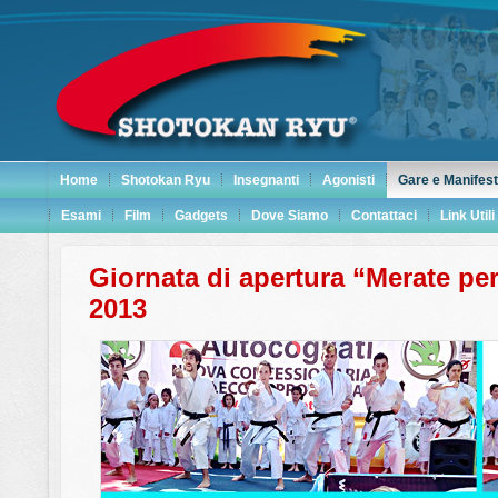
Home
Shotokan Ryu
Insegnanti
Agonisti
Gare e Manifest
Esami
Film
Gadgets
Dove Siamo
Contattaci
Link Utili
Giornata di apertura “Merate per 
2013