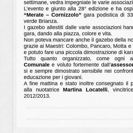
settimane, vedra impegniate le varie associazio
L’evento e giunto alla 28° edizione e ha osp
“Merate – Cornizzolo”
gara podistica di 33
verde Brianza.
I gazebo allestiti dalle varie associazioni ha
gara, dando alla piazza, colore e vita.
Non poteva mancare anche il gazebo della no
grazie ai Maestri: Colombo, Pancaro, Motta e la
e potuto fare una piccola dimostrazione di kar
Tutto quanto organizzato, come ogni an
Comunale
e voluto fortemente dall’
assesso
si e sempre dimostrato sensibile nei confron
educazione per i giovani.
A fine mattina e stato inoltre consegnato il 
alla nuotatrice
Martina Locatelli
, vincitri
2012/2013.